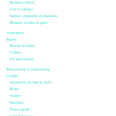
Bonnets et bérets
Cols et écharpes
Guêtres, chaussettes et chaussons
Mitaines, moufles et gants
Avant/après
Bijoux
Boucles d'oreilles
Colliers
Fil/ perles/métal
Brainyarning et yarnbombing
Crochet
Amigurumi ou dans le genre
Brides
Granny
Mouchets
Point coquille
point d'écrevisse