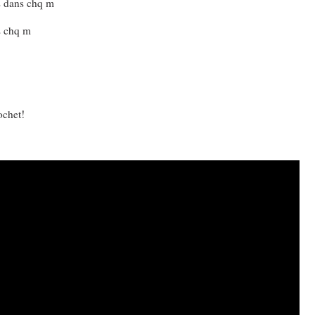
ts dans chq m
s chq m
ochet!