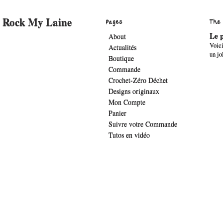
Rock My Laine
Pages
The
Le p
About
Voici
Actualités
un jo
Boutique
Commande
Crochet-Zéro Déchet
Designs originaux
Mon Compte
Panier
Suivre votre Commande
Tutos en vidéo
.widget-title { font-family: 'lucida sans', verdana, arial;font-family: 'The Girl 