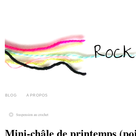
BLOG
A PROPOS
Suspension au crochet
Mini-châle de printemps (poi