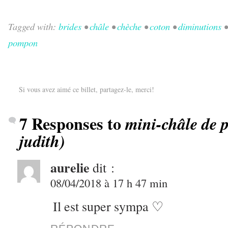
Tagged with:
brides
•
châle
•
chèche
•
coton
•
diminutions
pompon
Si vous avez aimé ce billet, partagez-le, merci!
7 Responses to
mini-châle de 
judith)
aurelie
dit :
08/04/2018 à 17 h 47 min
Il est super sympa ♡