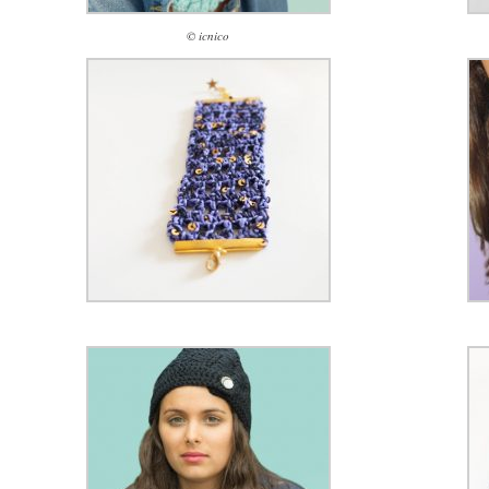
© icnico