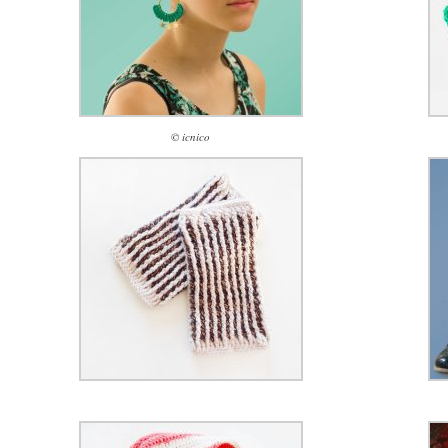
© icnico