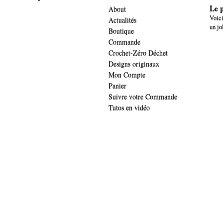
Le p
About
Voici
Actualités
un jo
Boutique
Commande
Crochet-Zéro Déchet
Designs originaux
Mon Compte
Panier
Suivre votre Commande
Tutos en vidéo
.widget-title { font-family: 'lucida sans', verdana, arial;font-family: 'The Girl 