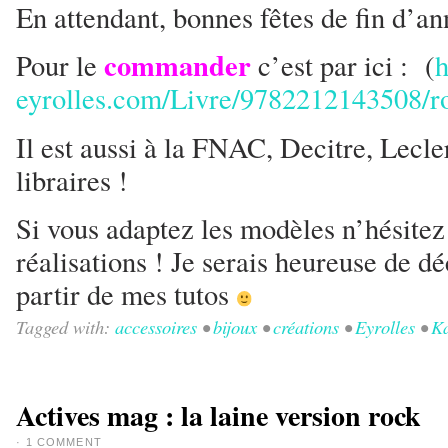
En attendant, bonnes fêtes de fin d’ann
commander
Pour le
c’est par ici : (
h
eyrolles.com/Livre/9782212143508/r
Il est aussi à la FNAC, Decitre, Lecle
libraires !
Si vous adaptez les modèles n’hésite
réalisations ! Je serais heureuse de d
partir de mes tutos
Tagged with:
accessoires
•
bijoux
•
créations
•
Eyrolles
•
Ka
Actives mag : la laine version rock
·
1 COMMENT