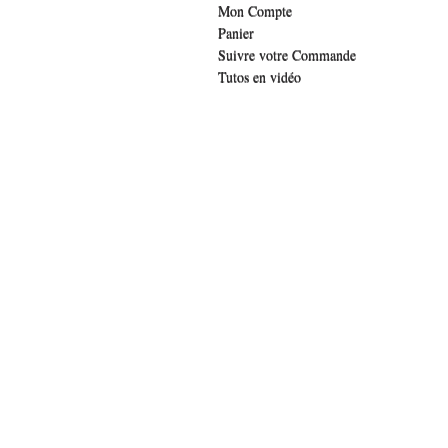
Mon Compte
Panier
Suivre votre Commande
Tutos en vidéo
.widget-title { font-family: 'lucida sans', verdana, arial;font-family: 'The Girl 