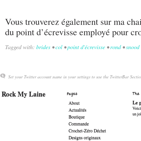
Vous trouverez également sur ma chai
du point d’écrevisse employé pour cr
Tagged with:
brides
•
col
•
point d'écrevisse
•
rond
•
snood
Set your Twitter account name in your settings to use the TwitterBar Sectio
Rock My Laine
Pages
The
Le p
About
Voici
Actualités
un jo
Boutique
Commande
Crochet-Zéro Déchet
Designs originaux