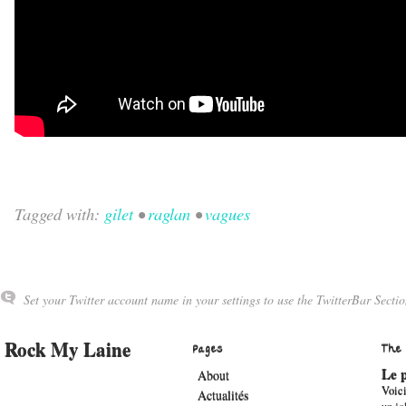
Tagged with:
gilet
•
raglan
•
vagues
Set your Twitter account name in your settings to use the TwitterBar Sectio
Rock My Laine
Pages
The
Le p
About
Voici
Actualités