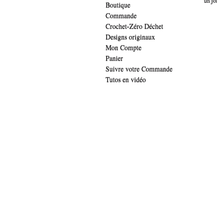
un jo
Boutique
Commande
Crochet-Zéro Déchet
Designs originaux
Mon Compte
Panier
Suivre votre Commande
Tutos en vidéo
.widget-title { font-family: 'lucida sans', verdana, arial;font-family: 'The Girl 