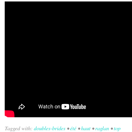
Tagged with:
doubles-brides
•
été
•
haut
•
raglan
•
top