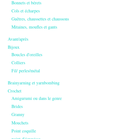
Bonnets et bérets
Cols et écharpes
Guêtres, chaussettes et chaussons
Mitaines, moufles et gants
Avant/après
Bijoux
Boucles d'oreilles
Colliers
Fil/ perles/métal
Brainyarning et yarnbombing
Crochet
Amigurumi ou dans le genre
Brides
Granny
Mouchets
Point coquille
point d'écrevisse