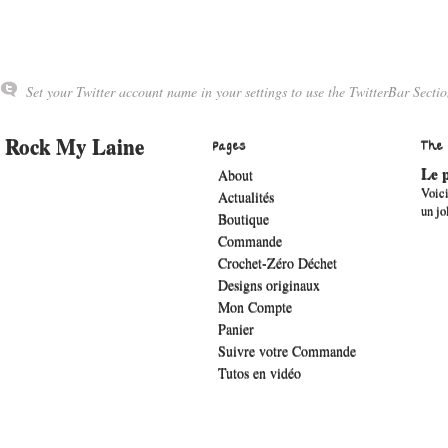
Set your Twitter account name in your settings to use the TwitterBar Sectio
Rock My Laine
Pages
The
Le p
About
Voici
Actualités
un jo
Boutique
Commande
Crochet-Zéro Déchet
Designs originaux
Mon Compte
Panier
Suivre votre Commande
Tutos en vidéo