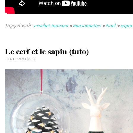
Tagged with:
crochet tunisien
•
maisonnettes
•
Noël
•
sapin
Le cerf et le sapin (tuto)
·
14 COMMENTS