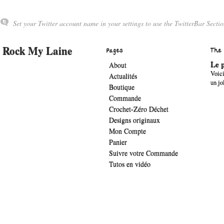
Set your Twitter account name in your settings to use the TwitterBar Sectio
Rock My Laine
Pages
The
Le p
About
Voici
Actualités
un jo
Boutique
Commande
Crochet-Zéro Déchet
Designs originaux
Mon Compte
Panier
Suivre votre Commande
Tutos en vidéo
.widget-title { font-family: 'lucida sans', verdana, arial;font-family: 'The Girl 