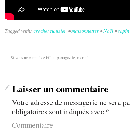
Tagged with:
crochet tunisien
•
maisonnettes
•
Noël
•
sapin
Si vous avez aimé ce billet, partagez-le, merci!
Laisser un commentaire
Votre adresse de messagerie ne sera pa
obligatoires sont indiqués avec
*
Commentaire