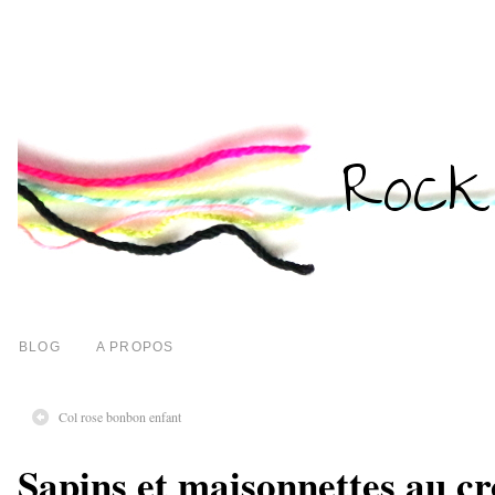
BLOG
A PROPOS
Col rose bonbon enfant
Sapins et maisonnettes au cr