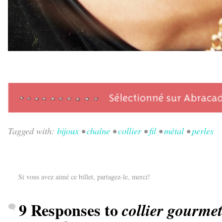
Tagged with:
bijoux
•
chaîne
•
collier
•
fil
•
métal
•
perles
Si vous avez aimé ce billet, partagez-le, merci!
9 Responses to
collier gourmet