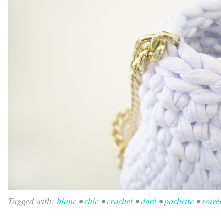
Tagged with:
blanc
•
chic
•
crochet
•
doré
•
pochette
•
soiré