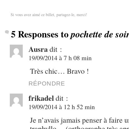
Si vous avez aimé ce billet, partagez-le, merci!
5 Responses to
pochette de soi
Ausra
dit :
19/09/2014 à 7 h 08 min
Très chic… Bravo !
RÉPONDRE
frikadel
dit :
19/09/2014 à 12 h 52 min
Je n’avais jamais penser à faire 
traphyllo… (orthographe très a