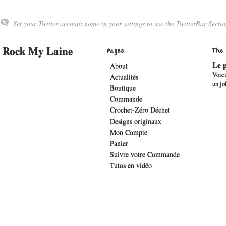
Set your Twitter account name in your settings to use the TwitterBar Sectio
Rock My Laine
Pages
The
Le p
About
Voici
Actualités
un jo
Boutique
Commande
Crochet-Zéro Déchet
Designs originaux
Mon Compte
Panier
Suivre votre Commande
Tutos en vidéo
.widget-title { font-family: 'lucida sans', verdana, arial;font-family: 'The Girl 