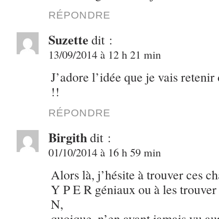
RÉPONDRE
Suzette
dit :
13/09/2014 à 12 h 21 min
J’adore l’idée que je vais retenir
!!
RÉPONDRE
Birgith
dit :
01/10/2014 à 16 h 59 min
Alors là, j’hésite à trouver ces 
Y P E R géniaux ou à les trouve
N,
quoique, n’en ayant jamais vu aup