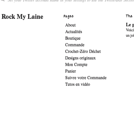
Rock My Laine
Pages
The
Le p
About
Voici
Actualités
un jo
Boutique
Commande
Crochet-Zéro Déchet
Designs originaux
Mon Compte
Panier
Suivre votre Commande
Tutos en vidéo
.widget-title { font-family: 'lucida sans', verdana, arial;font-family: 'The Girl 