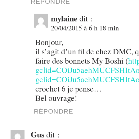
RÉPONDRE
mylaine
dit :
20/04/2015 à 6 h 18 min
Bonjour,
il s’agit d’un fil de chez DMC,
faire des bonnets My Boshi (
htt
gclid=COiJu5aehMUCFSHIt
gclid=COiJu5aehMUCFSHIt
crochet 6 je pense…
Bel ouvrage!
RÉPONDRE
Gus
dit :