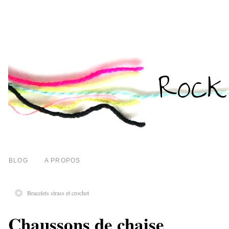
BLOG
A PROPOS
Bracelets strass et crochet
Chaussons de chaise