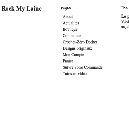
Rock My Laine
Pages
The
Le p
About
Voici
Actualités
un jo
Boutique
Commande
Crochet-Zéro Déchet
Designs originaux
Mon Compte
Panier
Suivre votre Commande
Tutos en vidéo
.widget-title { font-family: 'lucida sans', verdana, arial;font-family: 'The Girl 