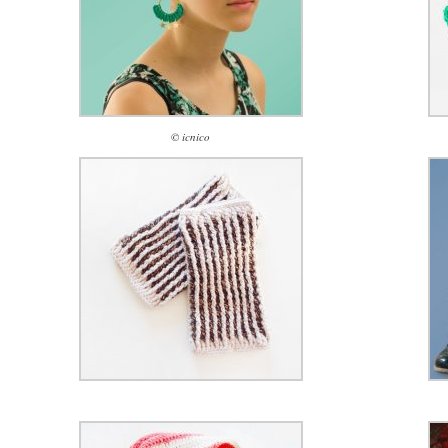
© icnico