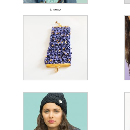
© icnico