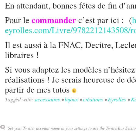
En attendant, bonnes fêtes de fin d’ann
commander
Pour le
c’est par ici : (
h
eyrolles.com/Livre/9782212143508/r
Il est aussi à la FNAC, Decitre, Lecle
libraires !
Si vous adaptez les modèles n’hésite
réalisations ! Je serais heureuse de d
partir de mes tutos
Tagged with:
accessoires
•
bijoux
•
créations
•
Eyrolles
•
Ka
Set your Twitter account name in your settings to use the TwitterBar Sectio