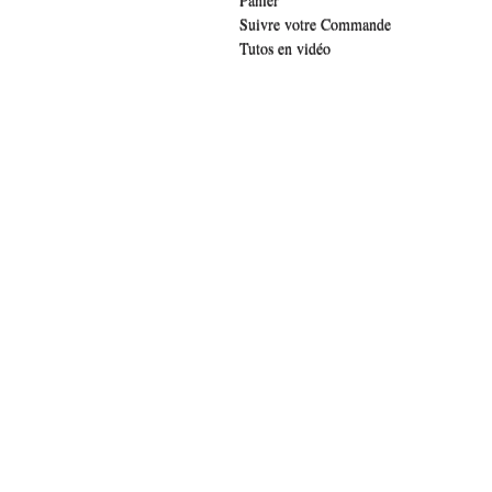
Panier
Suivre votre Commande
Tutos en vidéo
.widget-title { font-family: 'lucida sans', verdana, arial;font-family: 'The Girl 