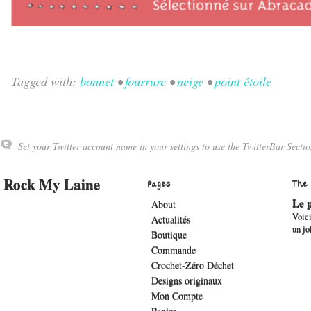
Tagged with:
bonnet
•
fourrure
•
neige
•
point étoile
Set your Twitter account name in your settings to use the TwitterBar Sectio
Rock My Laine
Pages
The
Le p
About
Voici
Actualités
un jo
Boutique
Commande
Crochet-Zéro Déchet
Designs originaux
Mon Compte