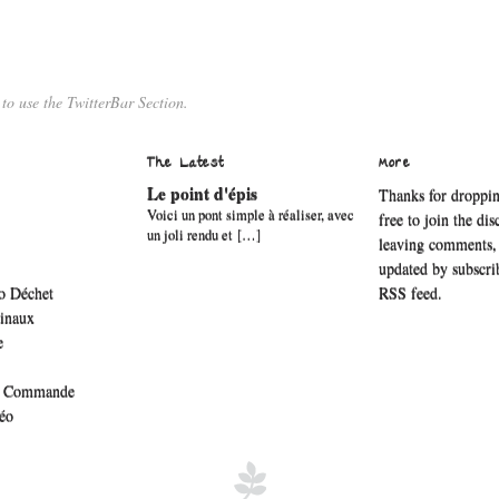
 to use the TwitterBar Section.
The Latest
More
Le point d'épis
Thanks for droppin
Voici un pont simple à réaliser, avec
free to join the di
un joli rendu et […]
leaving comments, 
updated by subscri
o Déchet
RSS feed
.
ginaux
e
re Commande
déo