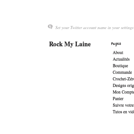
Set your Twitter account name in your settings
Rock My Laine
Pages
About
Actualités
Boutique
Commande
Crochet-Zér
Designs ori
Mon Compt
Panier
Suivre vot
Tutos en vi