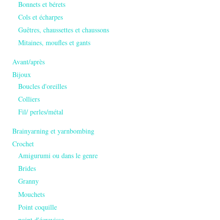
Bonnets et bérets
Cols et écharpes
Guêtres, chaussettes et chaussons
Mitaines, moufles et gants
Avant/après
Bijoux
Boucles d'oreilles
Colliers
Fil/ perles/métal
Brainyarning et yarnbombing
Crochet
Amigurumi ou dans le genre
Brides
Granny
Mouchets
Point coquille
point d'écrevisse