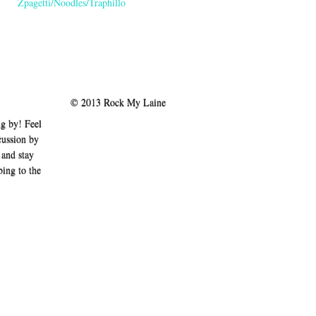
Zpagetti/Noodles/Traphillo
© 2013 Rock My Laine
g by! Feel
scussion by
and stay
bing to the