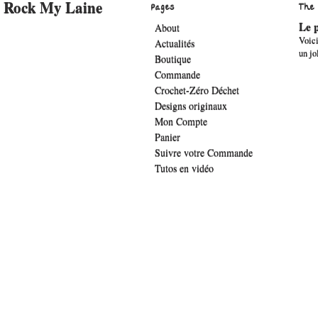
Rock My Laine
Pages
The
Le p
About
Voici
Actualités
un jo
Boutique
Commande
Crochet-Zéro Déchet
Designs originaux
Mon Compte
Panier
Suivre votre Commande
Tutos en vidéo
.widget-title { font-family: 'lucida sans', verdana, arial;font-family: 'The Girl 