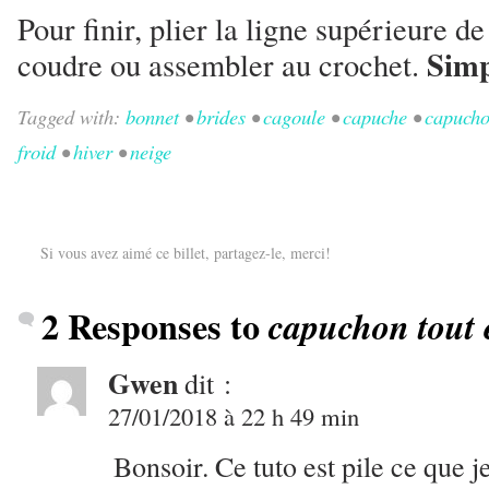
Pour finir, plier la ligne supérieure d
Simp
coudre ou assembler au crochet.
Tagged with:
bonnet
•
brides
•
cagoule
•
capuche
•
capuch
froid
•
hiver
•
neige
Si vous avez aimé ce billet, partagez-le, merci!
2 Responses to
capuchon tout 
Gwen
dit :
27/01/2018 à 22 h 49 min
Bonsoir. Ce tuto est pile ce que 