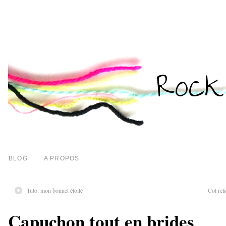
BLOG
A PROPOS
Tuto: mon bonnet étoilé
Col rel
Capuchon tout en brides