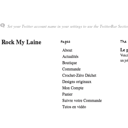
Set your Twitter account name in your settings to use the TwitterBar Sectio
Rock My Laine
Pages
The
Le p
About
Voici
Actualités
un jo
Boutique
Commande
Crochet-Zéro Déchet
Designs originaux
Mon Compte
Panier
Suivre votre Commande
Tutos en vidéo