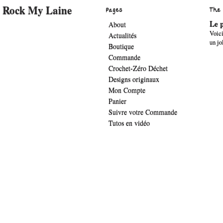
Rock My Laine
Pages
The
Le p
About
Voici
Actualités
un jo
Boutique
Commande
Crochet-Zéro Déchet
Designs originaux
Mon Compte
Panier
Suivre votre Commande
Tutos en vidéo
.widget-title { font-family: 'lucida sans', verdana, arial;font-family: 'The Girl 