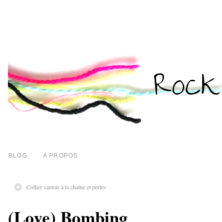
BLOG
A PROPOS
Collier sautoir à la chaîne et perles
(Love) Bombing