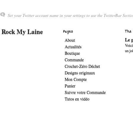
Set your Twitter account name in your settings to use the TwitterBar Sectio
Rock My Laine
Pages
The
Le p
About
Voici
Actualités
un jo
Boutique
Commande
Crochet-Zéro Déchet
Designs originaux
Mon Compte
Panier
Suivre votre Commande
Tutos en vidéo
.widget-title { font-family: 'lucida sans', verdana, arial;font-family: 'The Girl 