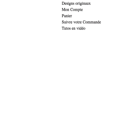
Designs originaux
Mon Compte
Panier
Suivre votre Commande
Tutos en vidéo
.widget-title { font-family: 'lucida sans', verdana, arial;font-family: 'The Girl 