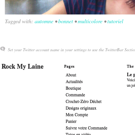
Tagged with:
automne
•
bonnet
•
multicolore
•
tutoriel
Set your Twitter account name in your settings to use the TwitterBar Sectio
Rock My Laine
Pages
The 
Le p
About
Voici
Actualités
un jo
Boutique
Commande
Crochet-Zéro Déchet
Designs originaux
Mon Compte
Panier
Suivre votre Commande
Tutos en vidéo