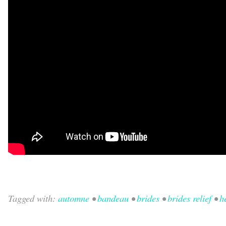
Tagged with:
automne
•
bandeau
•
brides
•
brides relief
•
h