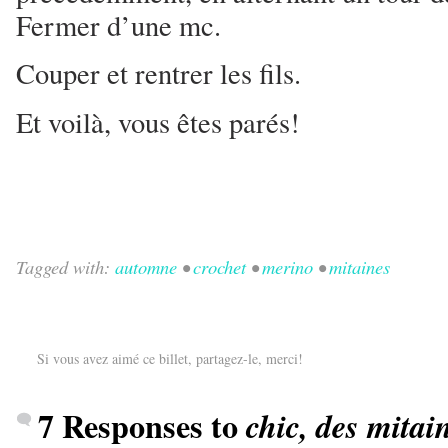
Fermer d’une mc.
Couper et rentrer les fils.
Et voilà, vous êtes parés!
Tagged with:
automne
•
crochet
•
merino
•
mitaines
Si vous avez aimé ce billet, partagez-le, merci!
7 Responses to
chic, des mitai