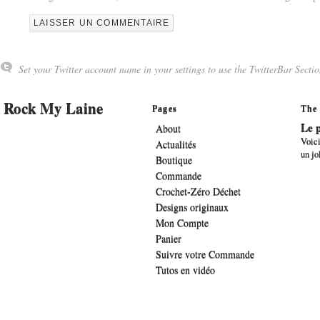
Set your Twitter account name in your settings to use the TwitterBar Sectio
Rock My Laine
Pages
The 
Le p
About
Voici
Actualités
un jo
Boutique
Commande
Crochet-Zéro Déchet
Designs originaux
Mon Compte
Panier
Suivre votre Commande
Tutos en vidéo