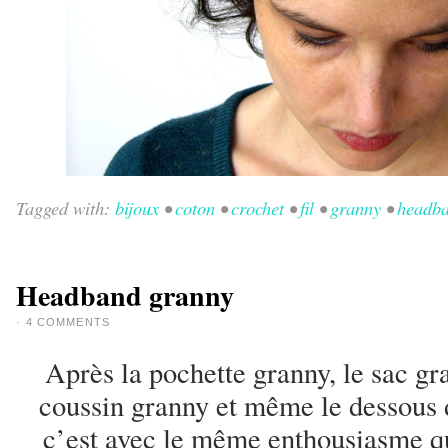
Tagged with:
bijoux
•
coton
•
crochet
•
fil
•
granny
•
headb
Headband granny
·
4 COMMENTS
Après la pochette granny, le sac gra
coussin granny et même le dessous
c’est avec le même enthousiasme qu