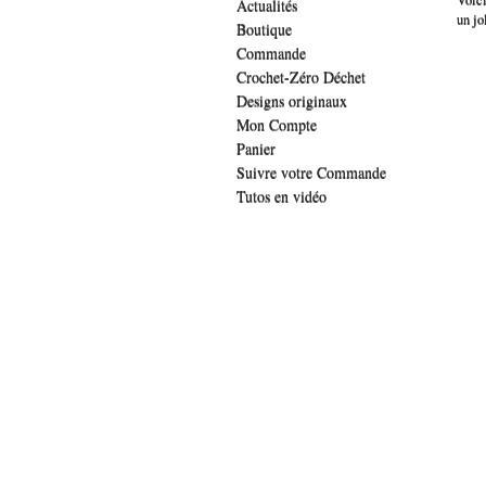
Voici
Actualités
un jo
Boutique
Commande
Crochet-Zéro Déchet
Designs originaux
Mon Compte
Panier
Suivre votre Commande
Tutos en vidéo
.widget-title { font-family: 'lucida sans', verdana, arial;font-family: 'The Girl 