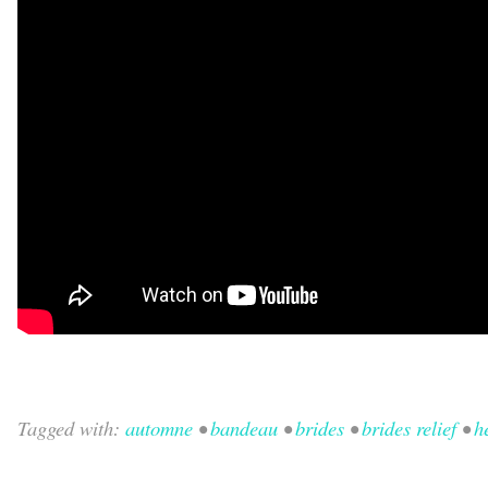
Tagged with:
automne
•
bandeau
•
brides
•
brides relief
•
h