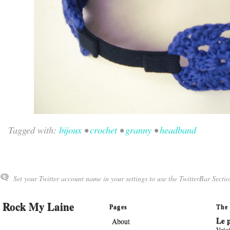
Tagged with:
bijoux
•
crochet
•
granny
•
headband
Set your Twitter account name in your settings to use the TwitterBar Sectio
Rock My Laine
Pages
The 
Le p
About