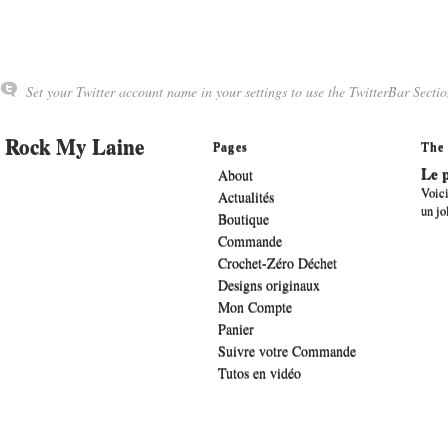
Set your Twitter account name in your settings to use the TwitterBar Sectio
Rock My Laine
Pages
The 
Le p
About
Voici
Actualités
un jo
Boutique
Commande
Crochet-Zéro Déchet
Designs originaux
Mon Compte
Panier
Suivre votre Commande
Tutos en vidéo