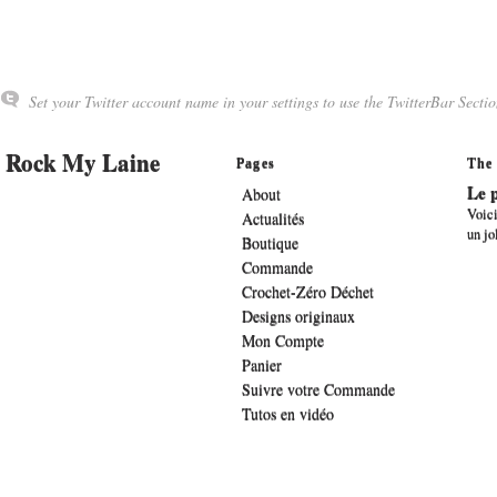
Set your Twitter account name in your settings to use the TwitterBar Sectio
Rock My Laine
Pages
The 
Le p
About
Voici
Actualités
un jo
Boutique
Commande
Crochet-Zéro Déchet
Designs originaux
Mon Compte
Panier
Suivre votre Commande
Tutos en vidéo