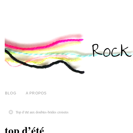
BLOG
A PROPOS
Top d’été aux doubles-brides croisées
top d’été