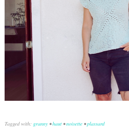
Tagged with:
granny
•
haut
•
noisette
•
plassard