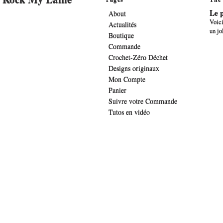
Le p
About
Voici
Actualités
un jo
Boutique
Commande
Crochet-Zéro Déchet
Designs originaux
Mon Compte
Panier
Suivre votre Commande
Tutos en vidéo
.widget-title { font-family: 'lucida sans', verdana, arial;font-family: 'The Girl 