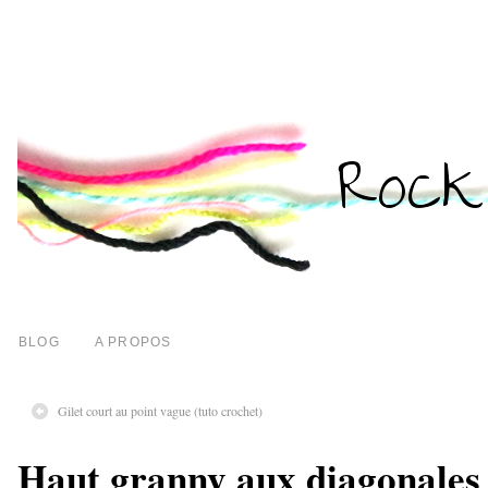
BLOG
A PROPOS
Gilet court au point vague (tuto crochet)
Haut granny aux diagonales 