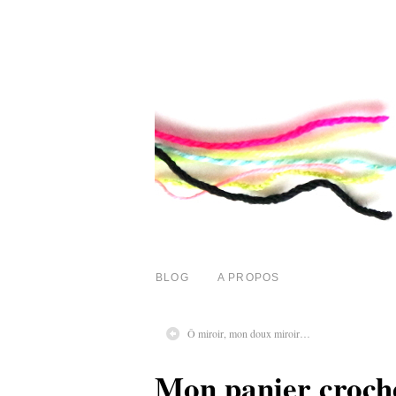
BLOG
A PROPOS
Ô miroir, mon doux miroir…
Mon panier croche