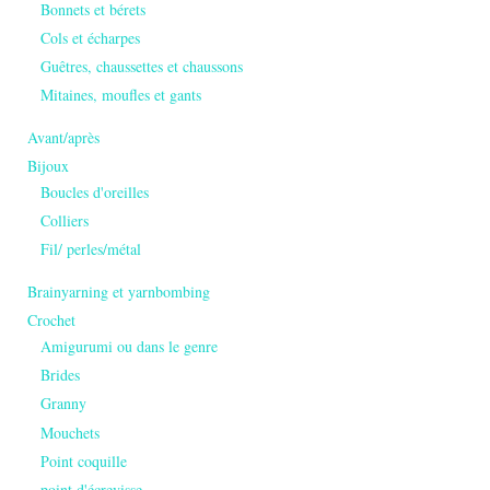
Bonnets et bérets
Cols et écharpes
Guêtres, chaussettes et chaussons
Mitaines, moufles et gants
Avant/après
Bijoux
Boucles d'oreilles
Colliers
Fil/ perles/métal
Brainyarning et yarnbombing
Crochet
Amigurumi ou dans le genre
Brides
Granny
Mouchets
Point coquille
point d'écrevisse