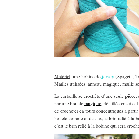
jersey
Matériel
: une bobine de
(Zpagetti, Tr
Mailles utilisées:
anneau magique, maille serr
pièce
La corbeille se crochète d’une seule
,
par une boucle
magique
, détaillée ensuite
de crocheter en tours concentriques à partir
boucle comme ci-dessus, le brin relié à la b
c’est le brin relié à la bobine qui sera croc